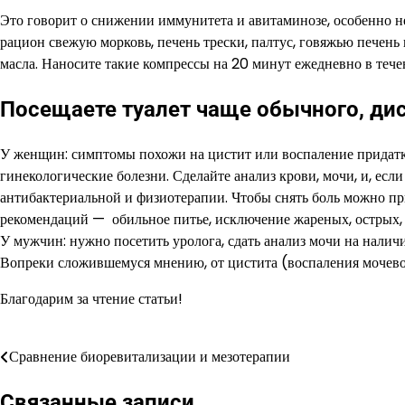
Это говорит о снижении иммунитета и авитаминозе, особенно н
рацион свежую морковь, печень трески, палтус, говяжью печень
масла. Наносите такие компрессы на 20 минут ежедневно в тече
Посещаете туалет чаще обычного, ди
У женщин: симптомы похожи на цистит или воспаление придатк
гинекологические болезни. Сделайте анализ крови, мочи, и, есл
антибактериальной и физиотерапии. Чтобы снять боль можно п
рекомендаций — обильное питье, исключение жареных, острых,
У мужчин: нужно посетить уролога, сдать анализ мочи на наличи
Вопреки сложившемуся мнению, от цистита (воспаления мочев
Благодарим за чтение статьи!
Сравнение биоревитализации и мезотерапии
Навигация
по
Связанные записи