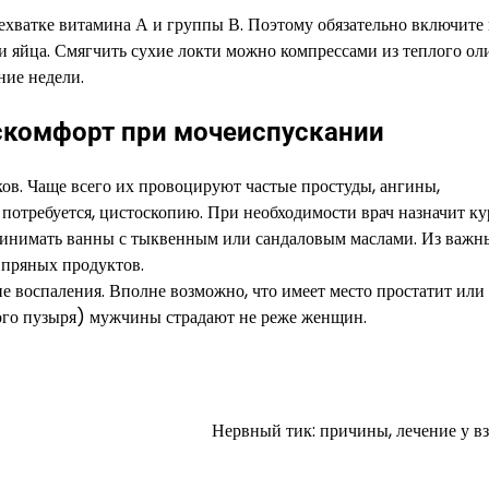
ехватке витамина А и группы В. Поэтому обязательно включите 
 и яйца. Смягчить сухие локти можно компрессами из теплого ол
ние недели.
скомфорт при мочеиспускании
ов. Чаще всего их провоцируют частые простуды, ангины,
и потребуется, цистоскопию. При необходимости врач назначит ку
ринимать ванны с тыквенным или сандаловым маслами. Из важн
 пряных продуктов.
е воспаления. Вполне возможно, что имеет место простатит или 
ого пузыря) мужчины страдают не реже женщин.
Нервный тик: причины, лечение у в