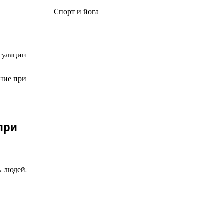
Спорт и йога
гуляции
,
ение при
при
% людей.