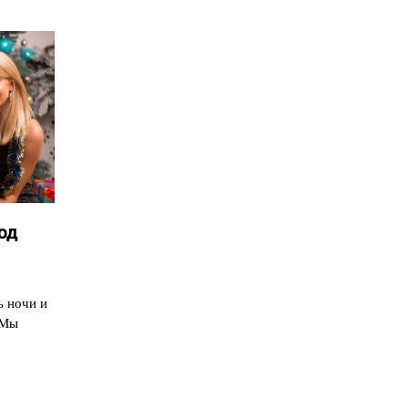
од
ь ночи и
 Мы