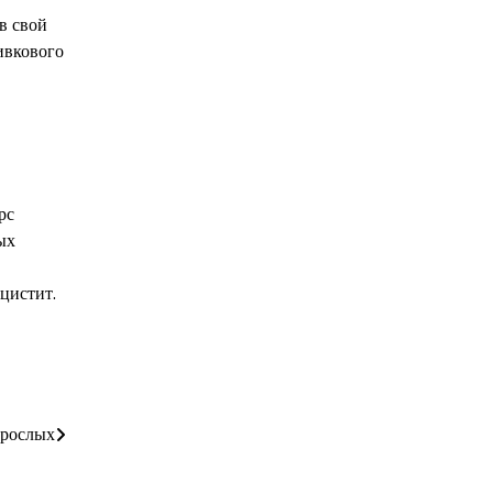
в свой
ивкового
рс
ых
цистит.
зрослых