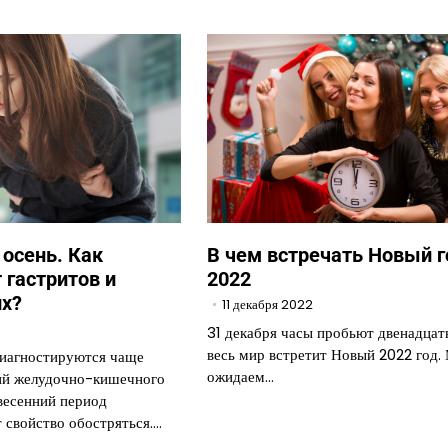
 осень. Как
В чем встречать Новый г
 гастритов и
2022
их?
11 декабря 2022
31 декабря часы пробьют двенадцат
весь мир встретит Новый 2022 год.
диагностируются чаще
ожидаем…
ий желудочно-кишечного
-весенний период
 свойство обостряться.…