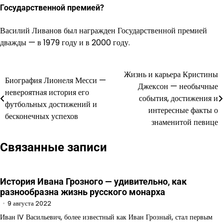
Государственной премией?
Василий Ливанов был награжден Государственной премией
дважды — в 1979 году и в 2000 году.
Жизнь и карьера Кристины
Навигация
Биография Лионеля Месси —
Джексон — необычные
невероятная история его
по
события, достижения и
футбольных достижений и
интересные факты о
записям
бесконечных успехов
знаменитой певице
Связанные записи
История Ивана Грозного — удивительно, как
разнообразна жизнь русского монарха
9 августа 2022
Иван IV Васильевич, более известный как Иван Грозный, стал первым