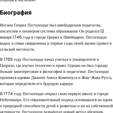
Биография
Иоганн Генрих Песталоцци был швейцарским педагогом,
писателем и пионером системы образования. Он родился 12
января 1746 года в городе Цюрих в Швейцарии. Песталоцци
вырос в семье священника и первые годы своей жизни провел в
сельской местности.
В 1765 году Песталоцци начал учиться в университете в
Цюрихе, где изучал теологию и право. Однако он был гораздо
больше заинтересован в философии и педагогике. Песталоцци
проникся идеями Джанни Амоса Комениуса и Жан-Жака Руссо,
которые определили его будущую карьеру.
В 1774 году Песталоцци открыл свою первую школу в городе
Нейуенкирх. Его образовательный подход основывался на идеях
о природной способности детей к развитию и на их собственной
активности. Песталоцци разработал новый метод обучения,