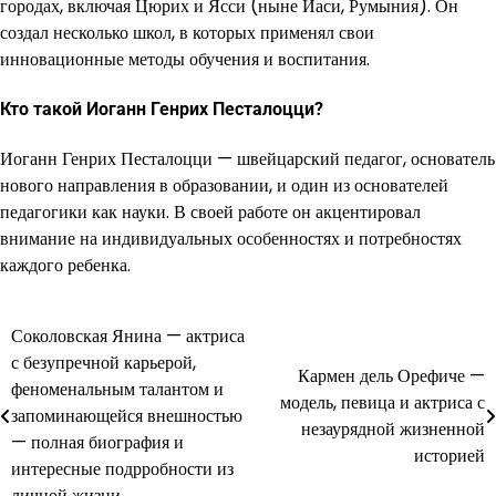
городах, включая Цюрих и Ясси (ныне Иаси, Румыния). Он
создал несколько школ, в которых применял свои
инновационные методы обучения и воспитания.
Кто такой Иоганн Генрих Песталоцци?
Иоганн Генрих Песталоцци — швейцарский педагог, основатель
нового направления в образовании, и один из основателей
педагогики как науки. В своей работе он акцентировал
внимание на индивидуальных особенностях и потребностях
каждого ребенка.
Соколовская Янина — актриса
Навигация
с безупречной карьерой,
Кармен дель Орефиче —
по
феноменальным талантом и
модель, певица и актриса с
запоминающейся внешностью
записям
незаурядной жизненной
— полная биография и
историей
интересные подрробности из
личной жизни