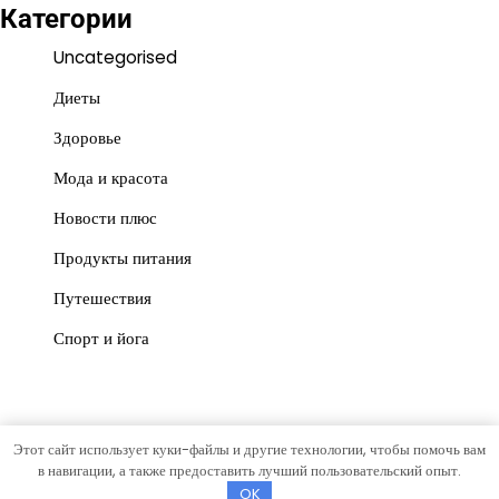
Категории
Uncategorised
Диеты
Здоровье
Мода и красота
Новости плюс
Продукты питания
Путешествия
Спорт и йога
Этот сайт использует куки-файлы и другие технологии, чтобы помочь вам
Copyright © 2026
war-ka.ru
Тема News Post от
Artify
в навигации, а также предоставить лучший пользовательский опыт.
Themes
.
OK