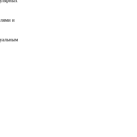
пулярных
елями и
туальным