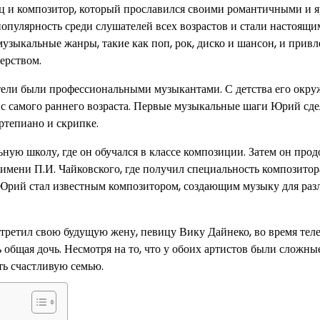
 и композитор, который прославился своими романтичными и 
пулярность среди слушателей всех возрастов и стали настоящи
узыкальные жанры, такие как поп, рок, диско и шансон, и привл
ерством.
тели были профессиональными музыкантами. С детства его окру
е с самого раннего возраста. Первые музыкальные шаги Юрий сде
ртепиано и скрипке.
ую школу, где он обучался в классе композиции. Затем он про
имени П.И. Чайковского, где получил специальность композитор
 Юрий стал известным композитором, создающим музыку для ра
третил свою будущую жену, певицу Вику Дайнеко, во время тел
 общая дочь. Несмотря на то, что у обоих артистов были сложны
ть счастливую семью.