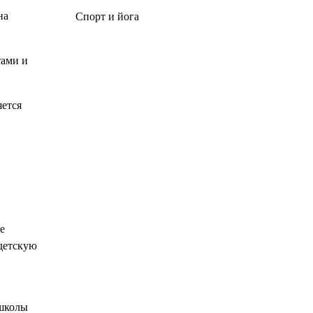
на
Спорт и йога
тами и
яется
е
детскую
 школы