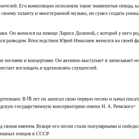
нителей. Его композиции исполняли такие знаменитые певцы, к
я своему таланту и многогранной музыке, он сумел создать уник
ки. Он женился на певице Ларисе Долиной, с которой у него ро
ся разводом. Впоследствии Юрий Николаев женился на своей фа
 песнями и концертами. Он активно выступает и записывает н
ерестает восхищать и вдохновлять слушателей.
ртепиано. В 15 лет он записал свою первую песню и начал писат
дскую государственную консерваторию имени Н. А. Римского-
од своим именем. Вскоре его песни стали популярными и победи
пешных певцов в СССР.