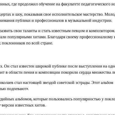
ых, где продолжил обучение на факультете педагогического ис
ертах и шоу, показывая свое исполнительское мастерство. Моло
внимания публики и профессионалов в музыкальной индустрии.
азвить свои таланты и стать известным певцом и композитором
стали популярными хитами. Благодаря своему профессионализму 
 поклонников по всей стране.
. Он стал известен широкой публике после выступления на одн
нт в области пения и композиции покорили сердца множества л
олаев стал настоящей звездой советской эстрады. Этот альбом
нью подпевают».
удийных альбомов, которые пользовались популярностью у покл
р-версии известных хитов.