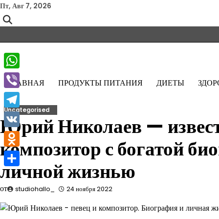
Перейти
Пт, Авг 7, 2026
к
содержимому
WhatsApp
ГЛАВНАЯ
ПРОДУКТЫ ПИТАНИЯ
ДИЕТЫ
ЗДОР
Viber
Uncategorised
Telegram
Юрий Николаев — извест
VK
композитор с богатой би
Odnoklassniki
личной жизнью
Отправить
от
studiohallo_
24 ноября 2022