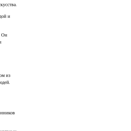
кусства.
дой и
. Он
и
ом из
юдей.
онников