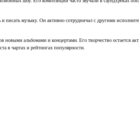
изионных шоу. Его композиции часто звучали в саундтреках по
и писать музыку. Он активно сотрудничал с другими исполнит
в новыми альбомами и концертами. Его творчество остается ак
та в чартах и рейтингах популярности.