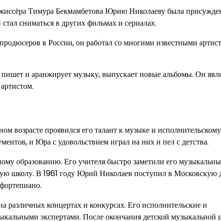
 режиссёра Тимура Бекмамбетова Юрию Николаеву была присужде
 стал сниматься в других фильмах и сериалах.
родюсеров в России, он работал со многими известными артис
 пишет и аранжирует музыку, выпускает новые альбомы. Он явл
 артистом.
ом возрасте проявился его талант к музыке и исполнительскому
ентов, и Юра с удовольствием играл на них и пел с детства.
ому образованию. Его учителя быстро заметили его музыкальны
ную школу. В 1961 году Юрий Николаев поступил в Московскую 
 фортепиано.
а различных концертах и конкурсах. Его исполнительские и
ыкальными экспертами. После окончания детской музыкальной