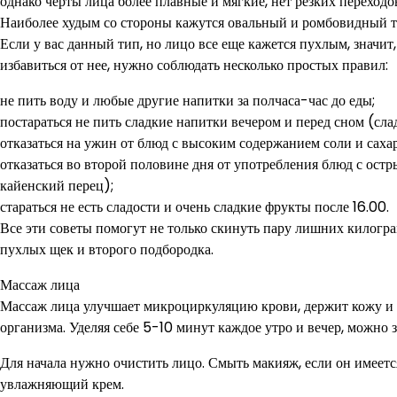
однако черты лица более плавные и мягкие, нет резких переходо
Наиболее худым со стороны кажутся овальный и ромбовидный ти
Если у вас данный тип, но лицо все еще кажется пухлым, значит
избавиться от нее, нужно соблюдать несколько простых правил:
не пить воду и любые другие напитки за полчаса-час до еды;
постараться не пить сладкие напитки вечером и перед сном (слад
отказаться на ужин от блюд с высоким содержанием соли и сахар
отказаться во второй половине дня от употребления блюд с ост
кайенский перец);
стараться не есть сладости и очень сладкие фрукты после 16.00.
Все эти советы помогут не только скинуть пару лишних килогр
пухлых щек и второго подбородка.
Массаж лица
Массаж лица улучшает микроциркуляцию крови, держит кожу и
организма. Уделяя себе 5-10 минут каждое утро и вечер, можно з
Для начала нужно очистить лицо. Смыть макияж, если он имеетс
увлажняющий крем.