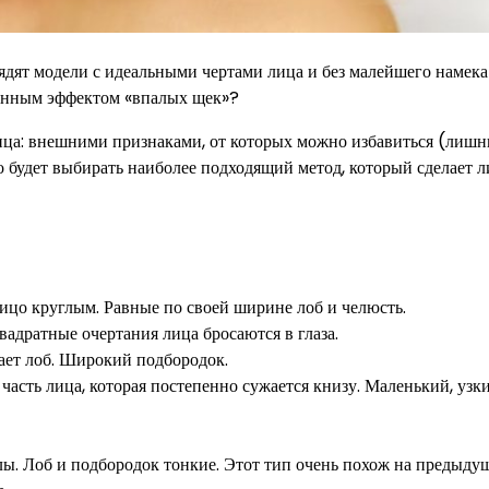
ядят модели с идеальными чертами лица и без малейшего намека
аженным эффектом «впалых щек»?
лица: внешними признаками, от которых можно избавиться (лишн
о будет выбирать наиболее подходящий метод, который сделает 
ицо круглым. Равные по своей ширине лоб и челюсть.
адратные очертания лица бросаются в глаза.
ает лоб. Широкий подбородок.
часть лица, которая постепенно сужается книзу. Маленький, узк
улы. Лоб и подбородок тонкие. Этот тип очень похож на предыду