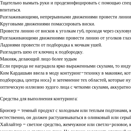
Тщательно вымыть руки и продезинфицировать с помощью специа
впитаться.
Разглаживающими, непрерывными движениями провести линии о
Круговыми движениями помассировать виски.
Провести линию от висков к уголкам губ, проходя через скулову
Разглаживающими движениями провести линию от уголков глаз 
Ладонями провести от подбородка к мочкам ушей.
Разгладить шею от ключиц к подбородку.
Макияж, делающий лицо более худым
Если природа не наградила ярко выраженными скулами, то индус
Ким Кардашьян ввела в моду контуринг-технику в макияже, кото
подбородка, центра носа) и затемнение тех областей, которые ну
оптическую иллюзию худого лица с четкими скулами, аккуратно
Средства для выполнения контуринга:
Бронзер – темный продукт с холодным или теплым подтонами, к
естественно, он должен растушевываться в оливковый или серый
Хайлайтер – светлое средство, жемчужное или светло-розовое, 