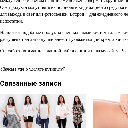
между тенью и светом на лице. Не должен содержать крупный ш
Оба продукта могут быть выполнены в виде жирного средства и
для выхода в свет или фотосъемки. Второй – для ежедневного л
недостатки.
Наносятся подобные продукты специальными кистями для макия
растушевки на лицо лучше нанести увлажняющий крем, а кисть 
Спасибо за внимание к данной публикации и нашему сайту. Всегд
Зачем нужно удалять кутикулу?
Навигация
по
Связанные записи
записям