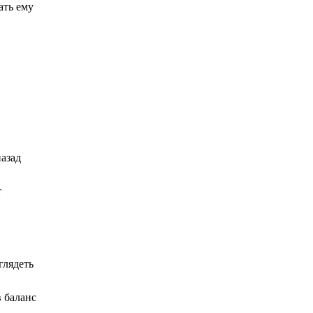
ать ему
назад
т
глядеть
 баланс