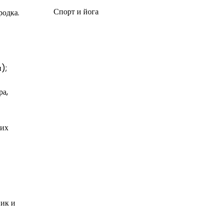
Спорт и йога
родка.
);
ра,
ших
ник и