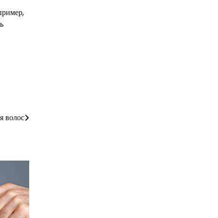
пример,
ь
я волос