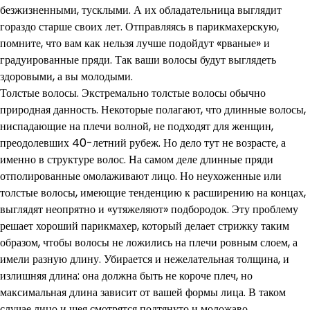
безжизненными, тусклыми. А их обладательница выглядит
гораздо старше своих лет. Отправляясь в парикмахерскую,
помните, что вам как нельзя лучше подойдут «рваные» и
градуированные пряди. Так ваши волосы будут выглядеть
здоровыми, а вы молодыми.
Толстые волосы. Экстремально толстые волосы обычно
природная данность. Некоторые полагают, что длинные волосы,
ниспадающие на плечи волной, не подходят для женщин,
преодолевших 40-летний рубеж. Но дело тут не возрасте, а
именно в структуре волос. На самом деле длинные пряди
отполированные омолаживают лицо. Но неухоженные или
толстые волосы, имеющие тенденцию к расширению на концах,
выглядят неопрятно и «утяжеляют» подбородок. Эту проблему
решает хороший парикмахер, который делает стрижку таким
образом, чтобы волосы не ложились на плечи ровным слоем, а
имели разную длину. Убирается и нежелательная толщина, и
излишняя длина: она должна быть не короче плеч, но
максимальная длина зависит от вашей формы лица. В таком
случае лицо и шея смотрятся подтянуто и моложаво.