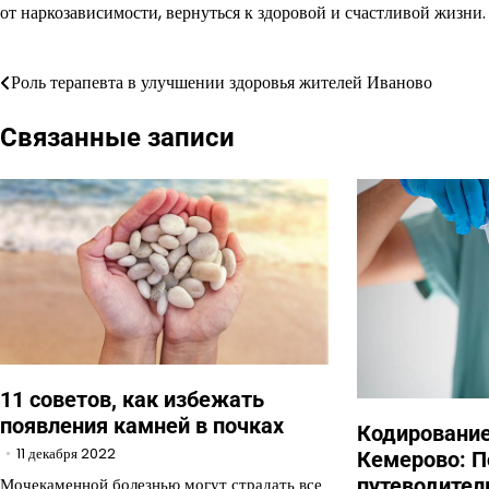
от наркозависимости, вернуться к здоровой и счастливой жизни.
Роль терапевта в улучшении здоровья жителей Иваново
Навигация
по
Связанные записи
записям
11 советов, как избежать
появления камней в почках
Кодирование
11 декабря 2022
Кемерово: 
Мочекаменной болезнью могут страдать все
путеводител