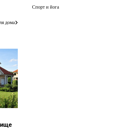
Спорт и йога
ля дома
нище