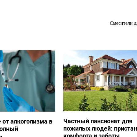
Смесители д
Частный пансионат для
 от алкоголизма в
пожилых людей: приста
Полный
комфорта и заботы
ь