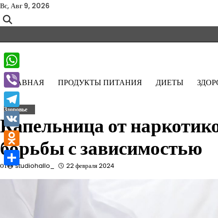
Перейти
Вс, Авг 9, 2026
к
содержимому
WhatsApp
ГЛАВНАЯ
ПРОДУКТЫ ПИТАНИЯ
ДИЕТЫ
ЗДОР
Viber
Здоровье
Telegram
Капельница от наркотико
VK
борьбы с зависимостью
Odnoklassniki
от
studiohallo_
22 февраля 2024
Отправить