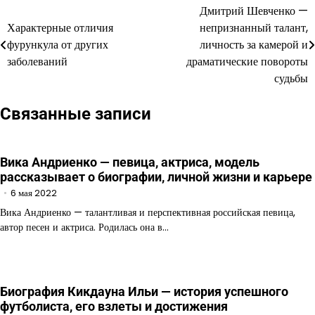
Дмитрий Шевченко —
Навигация
Характерные отличия
непризнанный талант,
по
фурункула от других
личность за камерой и
заболеваний
драматические повороты
записям
судьбы
Связанные записи
Вика Андриенко — певица, актриса, модель
рассказывает о биографии, личной жизни и карьере
6 мая 2022
Вика Андриенко — талантливая и перспективная российская певица,
автор песен и актриса. Родилась она в…
Биография Кикдауна Ильи — история успешного
футболиста, его взлеты и достижения