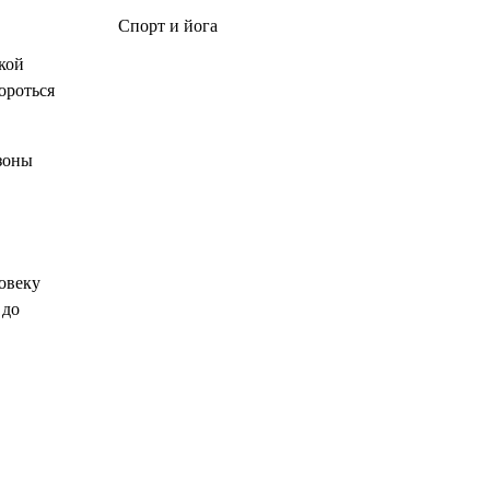
Спорт и йога
кой
ороться
зоны
овеку
 до