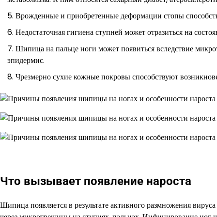
Врожденные и приобретенные деформации стопы способст
Недостаточная гигиена ступней может отразиться на состоя
Шипица на пальце ноги может появиться вследствие микр
эпидермис.
Чрезмерно сухие кожные покровы способствуют возникнове
Что вызывает появление нароста
Шипица появляется в результате активного размножения вирус
через микротрещины на ступнях, пальцах. Инфицирование ног ч