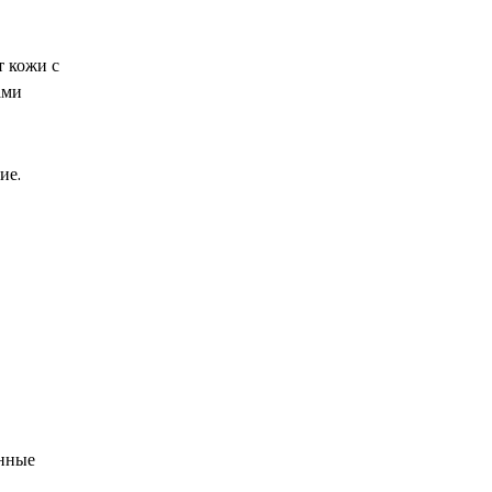
т кожи с
ами
ие.
енные