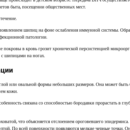
етов быта, посещении общественных мест.
течение.
 появлением шипиц на фоне ослабления иммунной системы. Обр
нфекционной патологии.
 покровы в кровь грозит хронической персистенцией микроорг
 с шипицами на ногах.
ации
глой или овальной формы небольших размеров. Она может быть 
нем кожи.
обенность связана со способностью бородавки прорастать в глу
оховатой, что объясняется отслоением ороговевшего эпидермиса.
лтой. По всей поверхности появляются мелкие черные точки. О