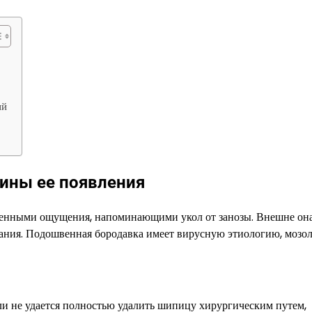
ий
чины ее появления
ненными ощущения, напоминающими укол от занозы. Внешне он
евания. Подошвенная бородавка имеет вирусную этиологию, мозо
ли не удается полностью удалить шипицу хирургическим путем,