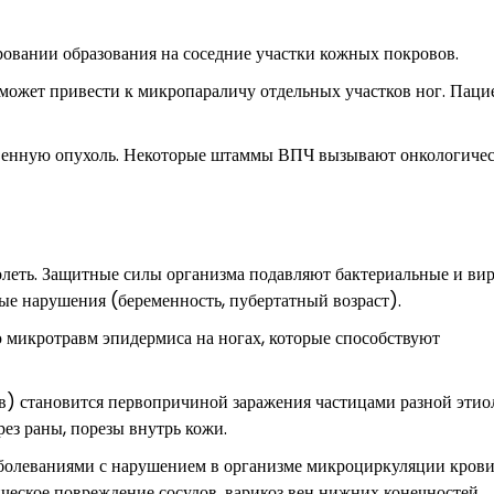
ировании образования на соседние участки кожных покровов.
ожет привести к микропараличу отдельных участков ног. Паци
ственную опухоль. Некоторые штаммы ВПЧ вызывают онкологиче
олеть. Защитные силы организма подавляют бактериальные и ви
ые нарушения (беременность, пубертатный возраст).
 микротравм эпидермиса на ногах, которые способствуют
ов) становится первопричиной заражения частицами разной этио
ез раны, порезы внутрь кожи.
аболеваниями с нарушением в организме микроциркуляции крови
ическое повреждение сосудов, варикоз вен нижних конечностей.