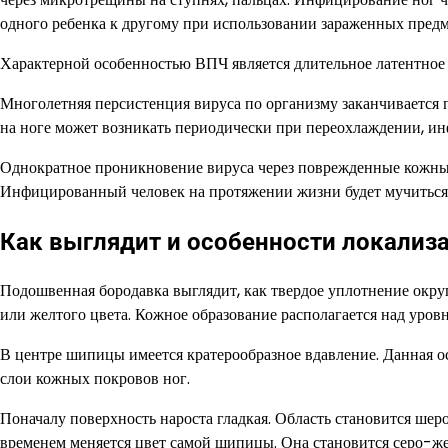
одного ребенка к другому при использовании зараженных предм
Характерной особенностью ВПЧ является длительное латентное 
Многолетняя персистенция вируса по организму заканчивается
на ноге может возникать периодически при переохлаждении, и
Однократное проникновение вируса через поврежденные кожные
Инфицированный человек на протяжении жизни будет мучиться
Как выглядит и особенности локализ
Подошвенная бородавка выглядит, как твердое уплотнение окру
или желтого цвета. Кожное образование располагается над уров
В центре шипицы имеется кратерообразное вдавление. Данная ос
слои кожных покровов ног.
Поначалу поверхность нароста гладкая. Область становится шер
временем меняется цвет самой шипицы. Она становится серо-же