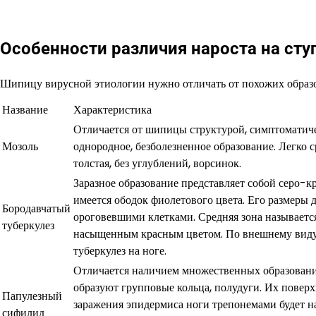
Особенности различия нароста на сту
Шипицу вирусной этиологии нужно отличать от похожих образ
Название
Характеристика
Отличается от шипицы структурой, симптоматиче
Мозоль
однородное, безболезненное образование. Легко с
толстая, без углублений, ворсинок.
Заразное образование представляет собой серо-к
имеется ободок фиолетового цвета. Его размеры 
Бородавчатый
ороговевшими клетками. Средняя зона называетс
туберкулез
насыщенным красным цветом. По внешнему виду 
туберкулез на ноге.
Отличается наличием множественных образовани
образуют групповые кольца, полудуги. Их пове
Папулезный
заражения эпидермиса ноги трепонемами будет 
сифилид