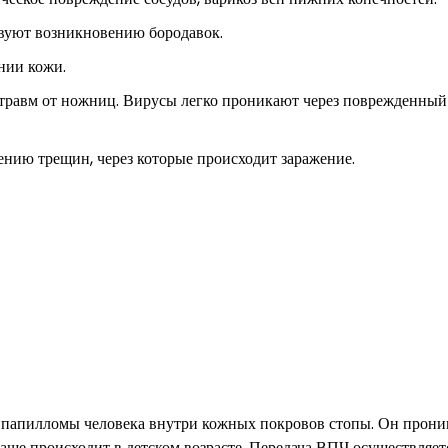
вуют возникновению бородавок.
нии кожи.
отравм от ножниц. Вирусы легко проникают через поврежденный
нию трещин, через которые происходит заражение.
а папилломы человека внутри кожных покровов стопы. Он прони
аще происходит в детском возрасте. Передача ВПЧ осуществляет