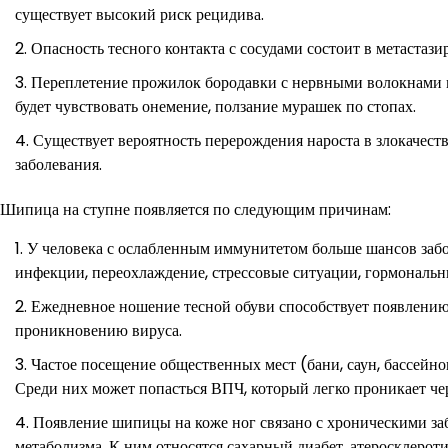
существует высокий риск рецидива.
Опасность тесного контакта с сосудами состоит в метастаз
Переплетение прожилок бородавки с нервными волокнами м
будет чувствовать онемение, ползание мурашек по стопах.
Существует вероятность перерождения нароста в злокаче
заболевания.
Шипица на ступне появляется по следующим причинам:
У человека с ослабленным иммунитетом больше шансов заб
инфекции, переохлаждение, стрессовые ситуации, гормональн
Ежедневное ношение тесной обуви способствует появлению
проникновению вируса.
Частое посещение общественных мест (бани, саун, бассейн
Среди них может попасться ВПЧ, который легко проникает чер
Появление шипицы на коже ног связано с хроническими з
метаболизма. К ним относятся сахарный диабет, атеросклерот