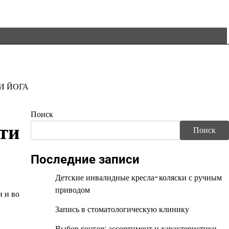
И ЙОГА
Поиск
ти
Поиск
Последние записи
Детские инвалидные кресла-коляски с ручным
приводом
 и во
Запись в стоматологическую клинику
Выбор гонгов: ассортимент и характеристики