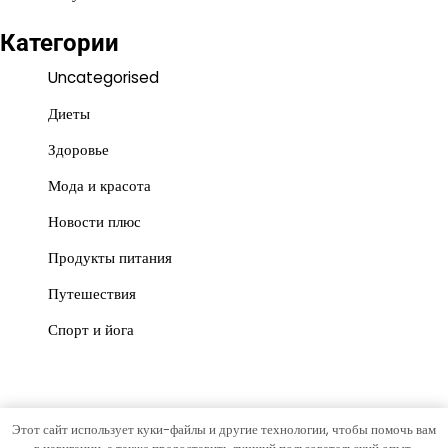
Категории
Uncategorised
Диеты
Здоровье
Мода и красота
Новости плюс
Продукты питания
Путешествия
Спорт и йога
Этот сайт использует куки-файлы и другие технологии, чтобы помочь вам
Copyright © 2026
war-ka.ru
Тема News Post от
Artify