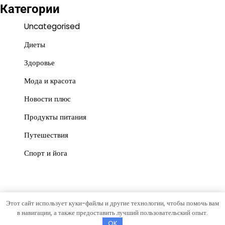
Категории
Uncategorised
Диеты
Здоровье
Мода и красота
Новости плюс
Продукты питания
Путешествия
Спорт и йога
Этот сайт использует куки-файлы и другие технологии, чтобы помочь вам
Copyright © 2026
war-ka.ru
Тема News Post от
Artify
в навигации, а также предоставить лучший пользовательский опыт.
Themes
.
OK