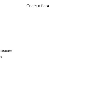
Спорт и йога
чняющие
ые