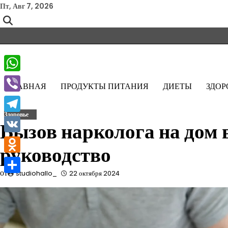
Перейти
Пт, Авг 7, 2026
к
содержимому
WhatsApp
ГЛАВНАЯ
ПРОДУКТЫ ПИТАНИЯ
ДИЕТЫ
ЗДОР
Viber
Здоровье
Telegram
Вызов нарколога на дом 
VK
руководство
Odnoklassniki
от
studiohallo_
22 октября 2024
Отправить