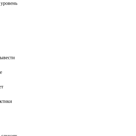
 уровень
вывести
е
ет
актики
 случаях