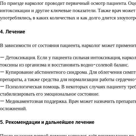
По приезде нарколог проводит первичный осмотр пациента. Оце
интоксикации и другие ключевые показатели. Также врач может 
употреблялись, в каких количествах и как долго длится злоупотр
4. Лечение
В зависимости от состояния пациента, нарколог может примени
— Детоксикация. Если у пациента сильная интоксикация, нарко
токсины из организма и восстановить водно-солевой баланс.
— Купирование абстинентного синдрома. Для облегчения симпт
препараты, а также средства для нормализации работы сердечно
— Психологическая помощь. В некоторых случаях пациенту треб
стабилизировать его эмоциональное состояние.
— Медикаментозная поддержка. Врач может назначить препара
осложнений.
5. Рекомендации и дальнейшее лечение
После оказания первой помощи нарколог даёт рекомендации по