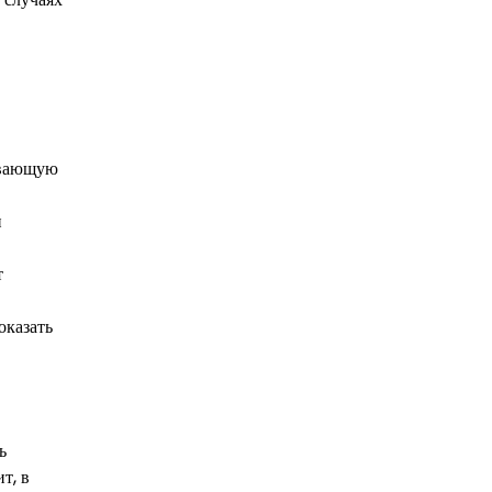
ивающую
и
т
оказать
ь
т, в