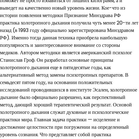
поможет не просто избавиться от лишних килограмм, а и
выведет на качественно новый уровень жизни. Кое-что из
истории появления методики Признание Минздрава РФ
практика холотропного дыхания получила чуть менее 20-ти лет
назад (в 1993 году официально зарегистрирована Минздравом
РФ). Именно тогда данная техника приобрела наибольшую
популярность и заинтересованное внимание со стороны
медиков. Автором методики является американский психолог
Станислав Гроф. Он разработал основные принципы
холотропного дыхания еще в пятидесятые годы, как
альтернативный метод замены психотропных препаратов. В
семьдесят пятом году, на основании положительных
исследований проводившихся в институте Эсален, холотропное
дыхание было официально разрешено, как перспективный
метод, дающий хороший терапевтический результат. Основой
холотропного дыхания служат духовные и психологические
практики мира. Главная задача практики — исцеление и
достижение целостности при погружении на определенный
уровень сознания. Что представляет собой практика