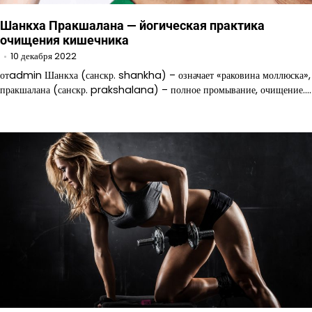
Шанкха Пракшалана — йогическая практика
очищения кишечника
10 декабря 2022
отadmin Шанкха (санскр. shankha) – означает «раковина моллюска»,
пракшалана (санскр. prakshalana) – полное промывание, очищение.…